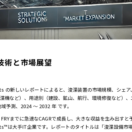
技術と市場展望
s Insights の新しいレポートによると、浚渫装置の市場規模、
渫機など）、用途別（建設、鉱山、航行、環境修復など）、
測、2024 ～ 2032 年 です。
 FRYまでに急速なCAGRで成長し、大きな収益を生み出す
s Insights™は大手IT企業です。レポートのタイトルは「浚渫設