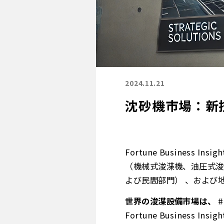
2024.11.21
沈砂機市場：新
Fortune Busines
（機械式浚渫機、油圧式浚
よび民間部門） 、および地域予
世界の浚渫設備市場は、
#
Fortune Busines